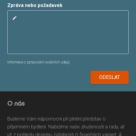
Zpráva nebo požadavek
edit
Informace o zpracování osobních údajů
ODESLAT
O nás
Budeme Vám nápomocni při plnění představ o
příjemném bydlení. Nabízíme naše zkušenosti a rady, ať
už z pohledu designu, odolnosti či finančních variant. A