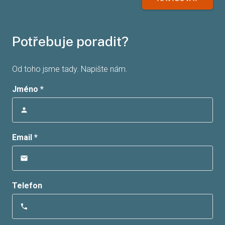
Potřebuje poradit?
Od toho jsme tady. Napište nám.
Jméno *
person
Email *
email
Telefon
phone